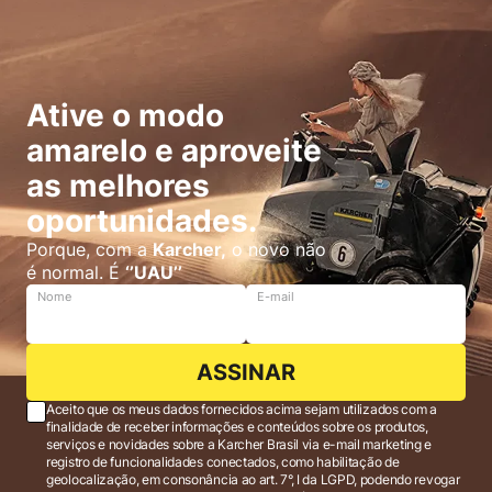
Ative o modo
amarelo e aproveite
as melhores
oportunidades.
Porque, com a
Karcher,
o novo não
é normal. É
‘’UAU’’
Nome
E-mail
ASSINAR
Aceito que os meus dados fornecidos acima sejam utilizados com a
finalidade de receber informações e conteúdos sobre os produtos,
serviços e novidades sobre a Karcher Brasil via e-mail marketing e
registro de funcionalidades conectados, como habilitação de
geolocalização, em consonância ao art. 7°, I da LGPD, podendo revogar