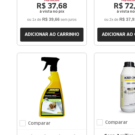
R$
50
,
00
R$
80
,
0
Litro
R$
37
,
68
R$
72
à vista no pix
à vista no
R$
39
,
66
R$
37
,
9
ou
1
x de
sem juros
ou
2
x de
ADICIONAR AO CARRINHO
ADICIONAR AO
Comparar
Comparar