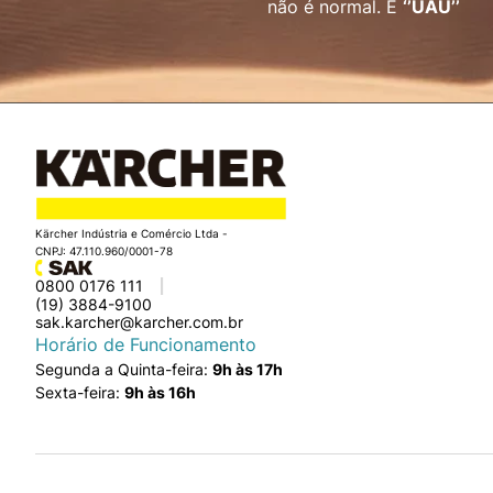
não é normal. É
‘’UAU’’
Kärcher Indústria e Comércio Ltda -
CNPJ: 47.110.960/0001-78
0800 0176 111
(19) 3884-9100
sak.karcher@karcher.com.br
Horário de Funcionamento
Segunda a Quinta-feira:
9h às 17h
Sexta-feira:
9h às 16h