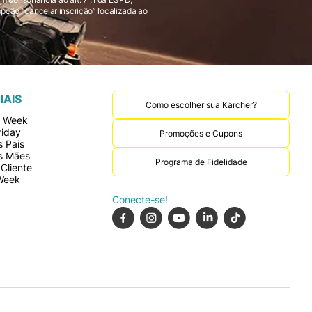
IAIS
Como escolher sua Kärcher?
r Week
riday
Promoções e Cupons
 Pais
s Mães
Programa de Fidelidade
Cliente
Week
Conecte-se!