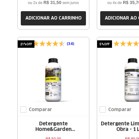
R$
31
,
50
R$
35
,
7
ou
2
x de
sem juros
ou
4
x de
ADICIONAR AO CARRINHO
ADICIONAR AO
(34)
21%
OFF
5%
OFF
Comparar
Comparar
Detergente
Detergente Li
Home&Garden
Obra - 1 
PinhoFresh RM 002 – 1