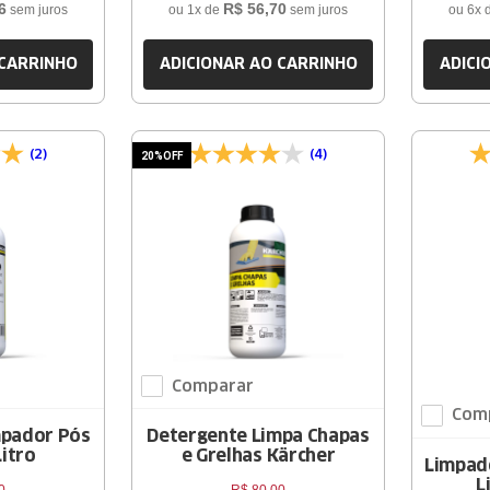
6
R$
56
,
70
sem juros
ou
1
x de
sem juros
ou
6
x 
 CARRINHO
ADICIONAR AO CARRINHO
ADICI
(2)
(4)
20%
OFF
Comparar
Com
mpador Pós
Detergente Limpa Chapas
Litro
e Grelhas Kärcher
Limpado
L