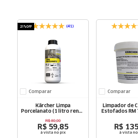
(41)
21%
OFF
Comparar
Comparar
Kärcher Limpa
Limpador de C
Porcelanato (1 litro rende
Estofados RM 
até 30 litros)
R$
80
,
00
R$
59
,
85
R$
13
à vista no pix
à vista no