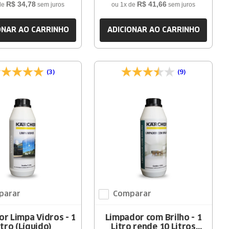
R$
34
,
78
R$
41
,
66
de
sem juros
ou
1
x de
sem juros
ONAR AO CARRINHO
ADICIONAR AO CARRINHO
(3)
(9)
parar
Comparar
r Limpa Vidros - 1
Limpador com Brilho - 1
itro (Líquido)
Litro rende 10 Litros