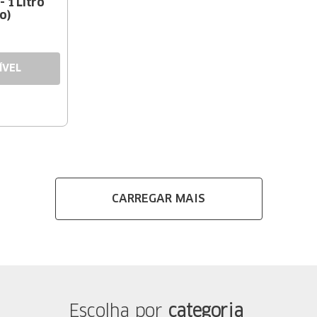
- 1 Litro
o)
ÍVEL
Escolha por
categoria