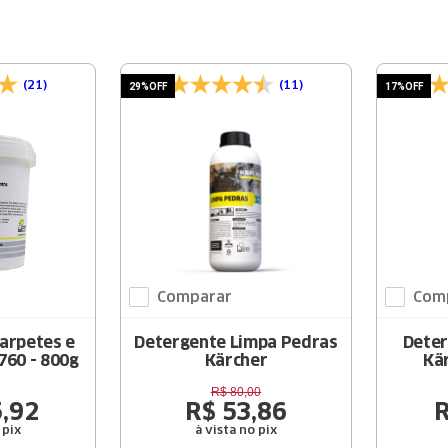
(21)
(11)
29%
OFF
17%
OFF
Comparar
Com
arpetes e
Detergente Limpa Pedras
Deter
760 - 800g
Kärcher
Kär
R$
80
,
00
5
,
92
R$
53
,
86
 pix
à vista no pix