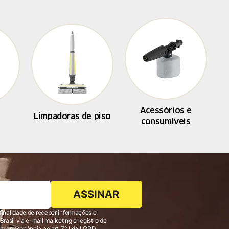
Acessórios e
Limpadoras de piso
consumíveis
ASSINAR
finalidade de receber informações e
 consonância ao art. 7°, I da LGPD,