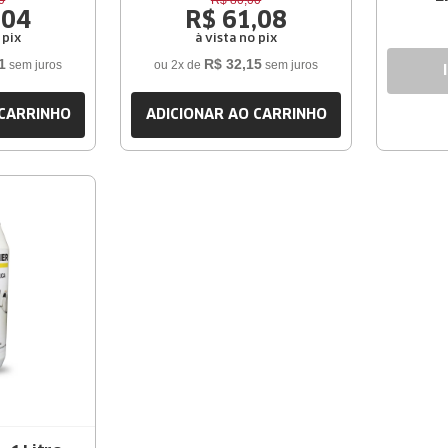
0
R$
80
,
00
,
04
R$
61
,
08
 pix
à vista no pix
1
R$
32
,
15
sem juros
ou
2
x de
sem juros
 CARRINHO
ADICIONAR AO CARRINHO