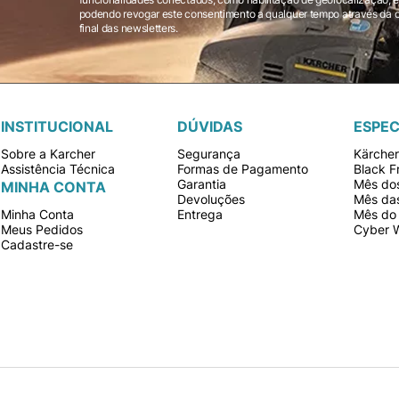
podendo revogar este consentimento a qualquer tempo através da opção “cancelar inscrição” localizada ao
final das newsletters.
INSTITUCIONAL
DÚVIDAS
ESPEC
Sobre a Karcher
Segurança
Kärche
Assistência Técnica
Formas de Pagamento
Black F
Garantia
Mês dos
MINHA CONTA
Devoluções
Mês da
Minha Conta
Entrega
Mês do 
Meus Pedidos
Cyber 
Cadastre-se