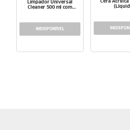
Cera Acrílica 
Limpador Universal
(Líquid
Cleaner 500 ml com
Borrifador
INDISPON
INDISPONÍVEL