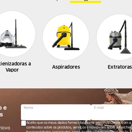
gienizadoras a
Aspiradores
Extratoras
Vapor
o e
Nome
E-mail
s
Aceito que os meus dados fornecidos acima sejam utilizados com a 
novo
conteúdos sobre os produtos, serviços e novidades sobre a Karcher Brasil via e-mail marketing e registro de
funcionalidades conectados, como habilitação de geolocalização, em