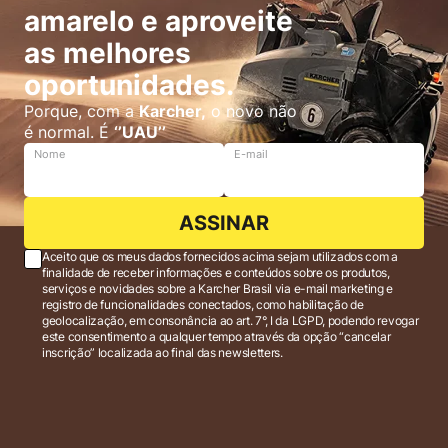
amarelo e aproveite
as melhores
oportunidades.
Porque, com a
Karcher,
o novo não
é normal. É
‘’UAU’’
Nome
E-mail
ASSINAR
Aceito que os meus dados fornecidos acima sejam utilizados com a
finalidade de receber informações e conteúdos sobre os produtos,
serviços e novidades sobre a Karcher Brasil via e-mail marketing e
registro de funcionalidades conectados, como habilitação de
geolocalização, em consonância ao art. 7°, I da LGPD, podendo revogar
este consentimento a qualquer tempo através da opção “cancelar
inscrição” localizada ao final das newsletters.