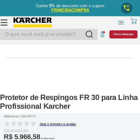
Ganhe
5%
de desconto com o cupom
PRIMEIRACOMPRA
O que você está procurando?
Oferta relâmpago
Protetor de Respingos FR 30 para Linha
Profissional Karcher
Referência:
:
26429970
Seja o primeiro a avaliar
R$
9
.
439
,
80
R$
5
.
966
,
58
à vista no pix