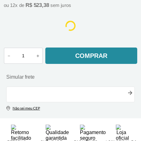
R$
523
,
38
ou
12
x de
sem juros
COMPRAR
－
＋