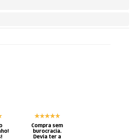
o
Compra sem
Diminui o tempo
nho!
burocracia.
gasto com
s!
Devia ter a
serviço x