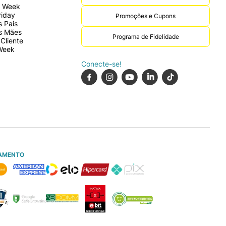
r Week
riday
Promoções e Cupons
 Pais
s Mães
Programa de Fidelidade
Cliente
Week
Conecte-se!
AMENTO