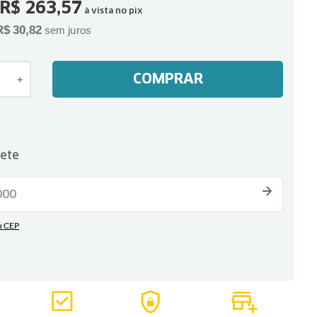
R$
263
,
57
à vista no pix
R$
30
,
82
sem juros
COMPRAR
＋