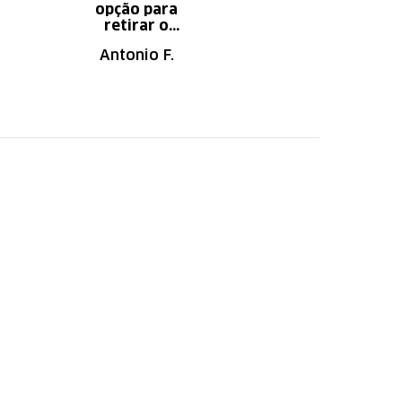
opção para
aumento do
retirar o
tempo do
produto em uma
descanso.
Antonio F.
Irany B.
autorizada da
loja.