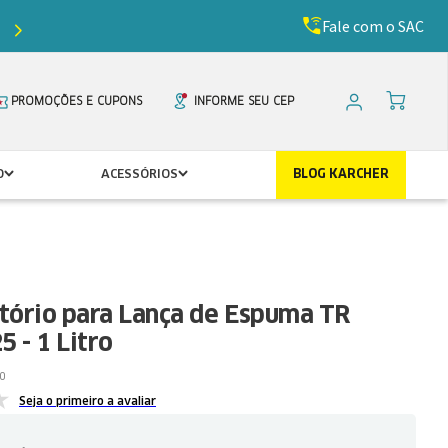
Fale com o SAC
Ganhe
5%
de desconto com o cupom
PRIMEIR
PROMOÇÕES E CUPONS
INFORME SEU CEP
O
ACESSÓRIOS
BLOG KARCHER
tório para Lança de Espuma TR
5 - 1 Litro
0
Seja o primeiro a avaliar