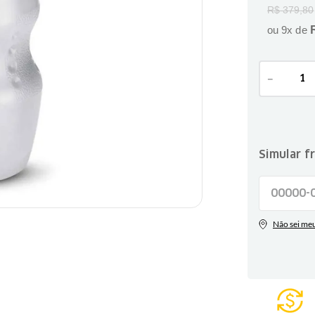
R$
379
,
80
ou
9
x de
－