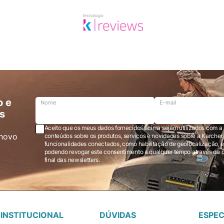
o e
Nome
E-mail
s
Aceito que os meus dados fornecidos acima sejam utilizados com a 
novo
conteúdos sobre os produtos, serviços e novidades sobre a Karcher Brasil via e-mail marketing e registro de
funcionalidades conectados, como habilitação de geolocalização, em
podendo revogar este consentimento a qualquer tempo através da opção “cancelar inscrição” localizada ao
final das newsletters.
INSTITUCIONAL
DÚVIDAS
ESPEC