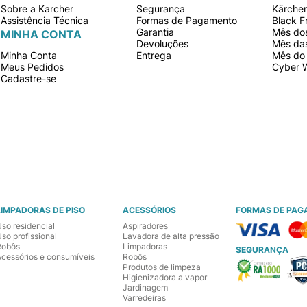
Sobre a Karcher
Segurança
Kärche
Assistência Técnica
Formas de Pagamento
Black F
Garantia
Mês dos
MINHA CONTA
Devoluções
Mês da
Minha Conta
Entrega
Mês do 
Meus Pedidos
Cyber 
Cadastre-se
LIMPADORAS DE PISO
ACESSÓRIOS
FORMAS DE PAG
Uso residencial
Aspiradores
so profissional
Lavadora de alta pressão
Robôs
Limpadoras
SEGURANÇA
Acessórios e consumíveis
Robôs
Produtos de limpeza
Higienizadora a vapor
Jardinagem
Varredeiras