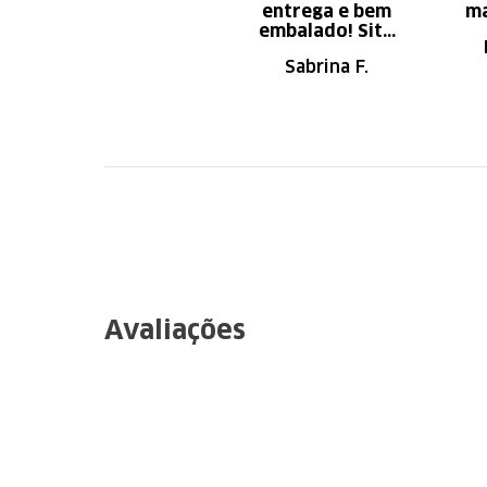
entrega e bem
ma
embalado! Site
de fácil
Sabrina F.
navegação.
Recomendo
Avaliações