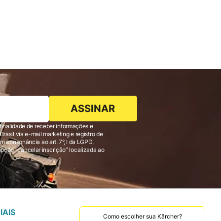
ASSINAR
finalidade de receber informações e
 consonância ao art. 7°, I da LGPD,
IAIS
Como escolher sua Kärcher?