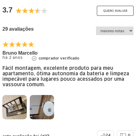
3.7
QUERO AVALIAR
29 avaliações
Bruno Marcello
há 2 anos
comprador verificado
Fácil montagem, excelente produto para meu
apartamento, ótima autonomia da bateria e limpeza
impecável para lugares pouco acessados por uma
vassoura comum.
esta avaliação foi útil?
74
0