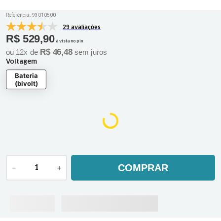
Referência:
:
93010500
29 avaliações
R$
529
,
90
à vista no pix
R$
46
,
48
ou
12
x de
sem juros
Voltagem
Bateria
(bivolt)
COMPRAR
－
＋