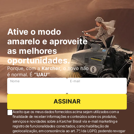
Ative o modo
amarelo e aproveite
as melhores
oportunidades.
Porque, com a
Karcher,
o novo não
é normal. É
‘’UAU’’
Nome
E-mail
ASSINAR
Aceito que os meus dados fornecidos acima sejam utilizados com a
finalidade de receber informações e conteúdos sobre os produtos,
serviços e novidades sobre a Karcher Brasil via e-mail marketing e
registro de funcionalidades conectados, como habilitação de
geolocalização, em consonância ao art. 7°, I da LGPD, podendo revogar