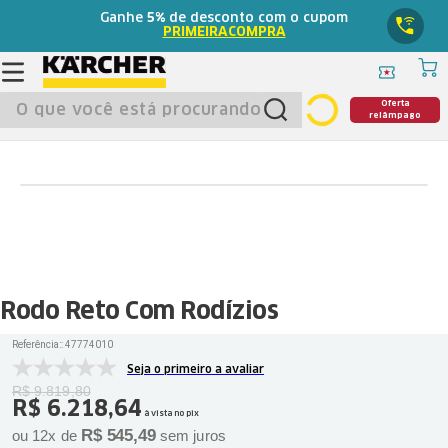
Ganhe
5%
de desconto com o cupom
PRIMEIRACOMPRA
O que você está procurando?
Oferta
relâmpago
Rodo Reto Com Rodízios
Referência:
:
47774010
Seja o primeiro a avaliar
R$
9
.
819
,
80
R$
6
.
218
,
64
à vista no pix
R$
545
,
49
ou
12
x de
sem juros