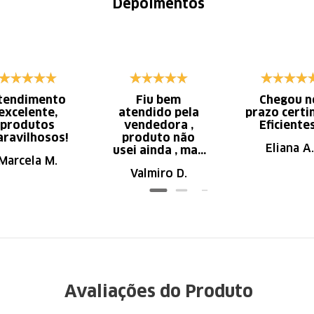
Depoimentos
tendimento
Fiu bem
Chegou n
excelente,
atendido pela
prazo certi
produtos
vendedora ,
Eficiente
ravilhosos!
produto não
Eliana A.
usei ainda , mas
Marcela M.
parece de ser
Valmiro D.
ótima qualidade
Avaliações do Produto