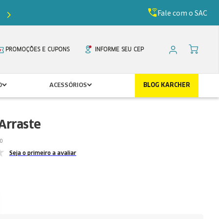
Fale com o SAC
Ganhe
5%
de desconto com o cupom
PRIMEIR
PROMOÇÕES E CUPONS
INFORME SEU CEP
O
ACESSÓRIOS
BLOG KARCHER
Arraste
0
Seja o primeiro a avaliar