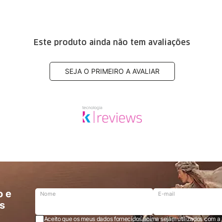
Este produto ainda não tem avaliações
SEJA O PRIMEIRO A AVALIAR
o e
Nome
E-mail
s
Aceito que os meus dados fornecidos acima sejam utilizados com a 