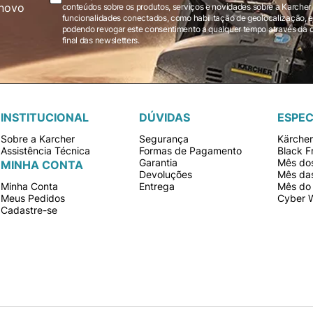
novo
conteúdos sobre os produtos, serviços e novidades sobre a Karcher Brasil via e-mail marketing e registro de
funcionalidades conectados, como habilitação de geolocalização, em
podendo revogar este consentimento a qualquer tempo através da opção “cancelar inscrição” localizada ao
final das newsletters.
INSTITUCIONAL
DÚVIDAS
ESPEC
Sobre a Karcher
Segurança
Kärche
Assistência Técnica
Formas de Pagamento
Black F
Garantia
Mês dos
MINHA CONTA
Devoluções
Mês da
Minha Conta
Entrega
Mês do 
Meus Pedidos
Cyber 
Cadastre-se