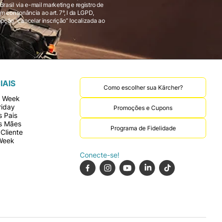
 consonância ao art. 7°, I da LGPD,
IAIS
Como escolher sua Kärcher?
r Week
riday
Promoções e Cupons
 Pais
s Mães
Programa de Fidelidade
Cliente
Week
Conecte-se!