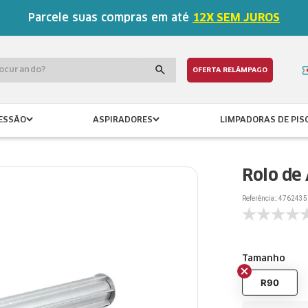
Parcele suas compras em até
12X SEM JUROS
procurando?
OFERTA RELÂMPAGO
ESSÃO
ASPIRADORES
LIMPADORAS DE PIS
Rolo de 
Referência:
:
4762435
Tamanho
R90