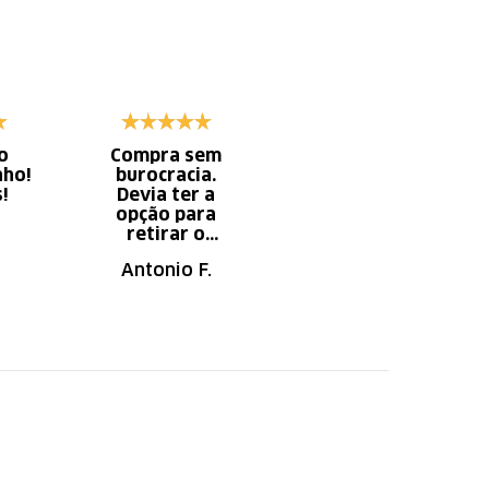
o
Compra sem
Diminui o tempo
nho!
burocracia.
gasto com
s!
Devia ter a
serviço x
opção para
aumento do
retirar o
tempo do
produto em uma
descanso.
Antonio F.
Irany B.
autorizada da
loja.