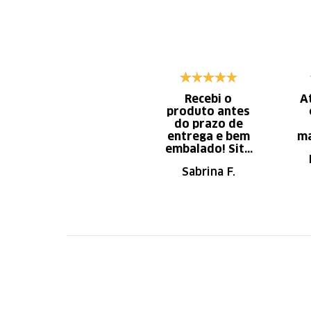
Recebi o
A
produto antes
do prazo de
entrega e bem
ma
embalado! Site
de fácil
Sabrina F.
navegação.
Recomendo