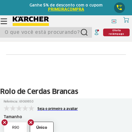
Ganhe
5%
de desconto com o cupom
PRIMEIRACOMPRA
O que você está procurando?
Oferta
relâmpago
Rolo de Cerdas Brancas
Referência:
:
69069850
Seja o primeiro a avaliar
Tamanho
R90
Único