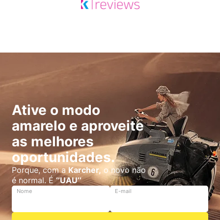
Ative o modo
amarelo e aproveite
as melhores
oportunidades.
Porque, com a
Karcher,
o novo não
é normal. É
‘’UAU’’
Nome
E-mail