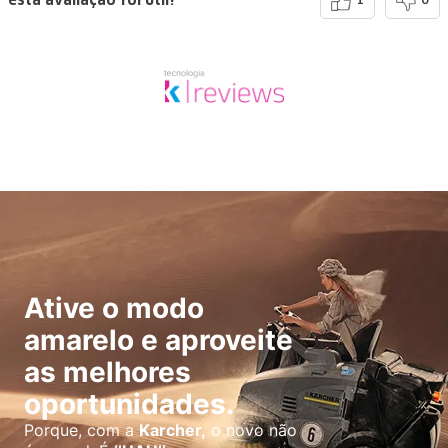
esta avaliação foi útil?
1
0
Ative o modo
amarelo e aproveite
as melhores
oportunidades.
Porque, com a
Karcher,
o novo não