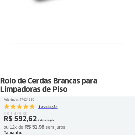
Rolo de Cerdas Brancas para
Limpadoras de Piso
Referência:
:
47624520
1 avaliação
R$
1
.
479
,
80
R$
592
,
62
à vista no pix
R$
51
,
98
ou
12
x de
sem juros
Tamanho