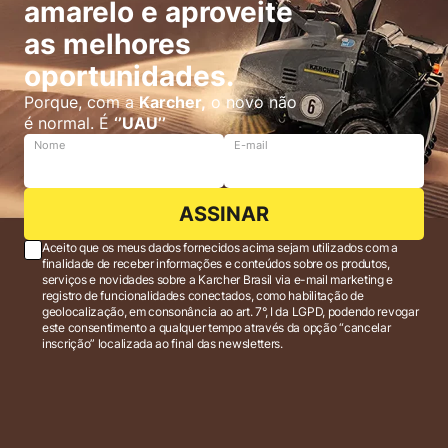
amarelo e aproveite
as melhores
oportunidades.
Porque, com a
Karcher,
o novo não
é normal. É
‘’UAU’’
Nome
E-mail
ASSINAR
Aceito que os meus dados fornecidos acima sejam utilizados com a
finalidade de receber informações e conteúdos sobre os produtos,
serviços e novidades sobre a Karcher Brasil via e-mail marketing e
registro de funcionalidades conectados, como habilitação de
geolocalização, em consonância ao art. 7°, I da LGPD, podendo revogar
este consentimento a qualquer tempo através da opção “cancelar
inscrição” localizada ao final das newsletters.