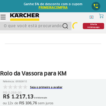
Ganhe
5%
de desconto com o cupom
PRIMEIRACOMPRA
O que você está procurando?
Oferta
relâmpago
Rolo da Vassora para KM
Referência:
:
69060410
Seja o primeiro a avaliar
R$
2
.
258
,
00
R$
1
.
217
,
13
à vista no pix
R$
106
,
76
ou
12
x de
sem juros