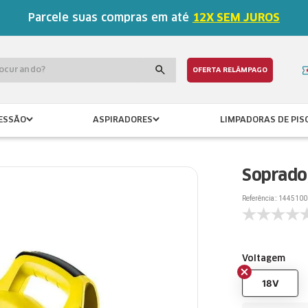
Parcele suas compras em até
12X SEM JUROS
procurando?
OFERTA RELÂMPAGO
ESSÃO
ASPIRADORES
LIMPADORAS DE PIS
Soprador
Referência:
:
1445100
Voltagem
18V