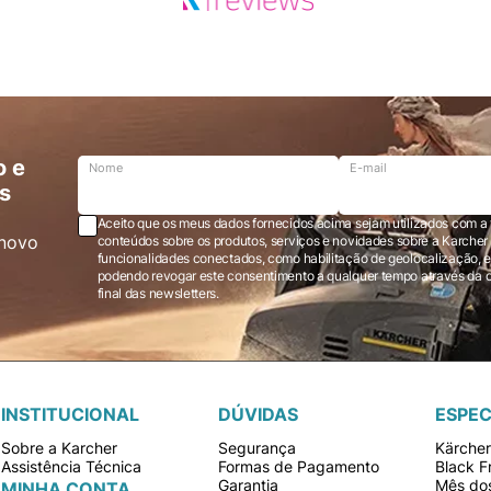
o e
Nome
E-mail
s
Aceito que os meus dados fornecidos acima sejam utilizados com a 
novo
conteúdos sobre os produtos, serviços e novidades sobre a Karcher Brasil via e-mail marketing e registro de
funcionalidades conectados, como habilitação de geolocalização, em
podendo revogar este consentimento a qualquer tempo através da opção “cancelar inscrição” localizada ao
final das newsletters.
INSTITUCIONAL
DÚVIDAS
ESPEC
Sobre a Karcher
Segurança
Kärche
Assistência Técnica
Formas de Pagamento
Black F
Garantia
Mês dos
MINHA CONTA