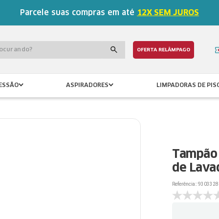
Parcele suas compras em até
12X SEM JUROS
procurando?
OFERTA RELÂMPAGO
ESSÃO
ASPIRADORES
LIMPADORAS DE PIS
Tampão 
de Lava
Referência:
:
9303328