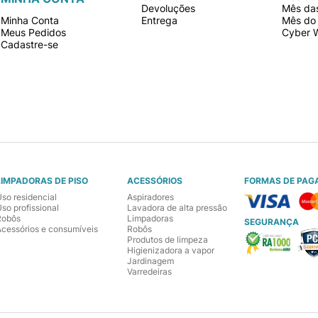
Devoluções
Mês da
Minha Conta
Entrega
Mês do 
Meus Pedidos
Cyber 
Cadastre-se
LIMPADORAS DE PISO
ACESSÓRIOS
FORMAS DE PAG
Uso residencial
Aspiradores
so profissional
Lavadora de alta pressão
Robôs
Limpadoras
SEGURANÇA
Acessórios e consumíveis
Robôs
Produtos de limpeza
Higienizadora a vapor
Jardinagem
Varredeiras