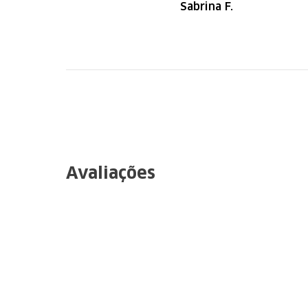
Sabrina F.
navegação.
Recomendo
Avaliações