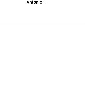
Antonio F.
Irany B.
autorizada da
loja.