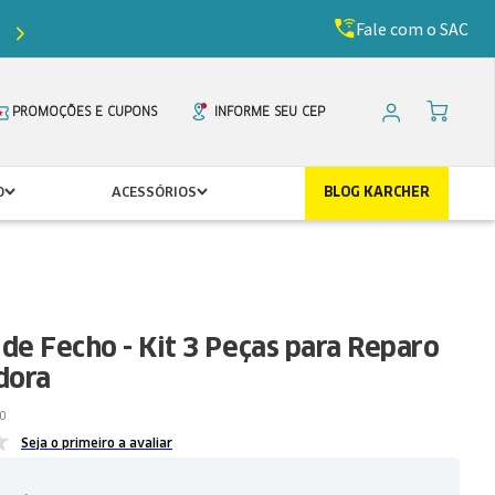
Fale com o SAC
Ganhe
5%
de desconto com o cupom
PRIMEIR
PROMOÇÕES E CUPONS
INFORME SEU CEP
O
ACESSÓRIOS
BLOG KARCHER
de Fecho - Kit 3 Peças para Reparo
dora
0
Seja o primeiro a avaliar