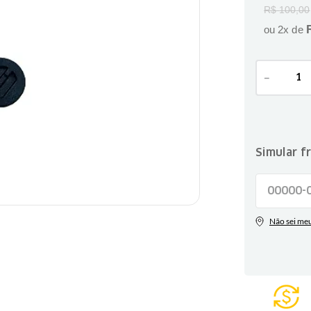
R$
100
,
00
ou
2
x de
－