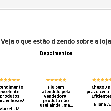
Veja o que estão dizendo sobre a loja
Depoimentos
tendimento
Fiu bem
Chegou n
excelente,
atendido pela
prazo certi
produtos
vendedora ,
Eficiente
ravilhosos!
produto não
Eliana A.
usei ainda , mas
Marcela M.
parece de ser