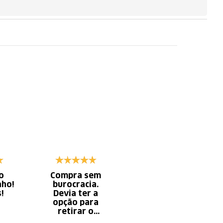
o
Compra sem
Diminui o tempo
nho!
burocracia.
gasto com
s!
Devia ter a
serviço x
opção para
aumento do
retirar o
tempo do
produto em uma
descanso.