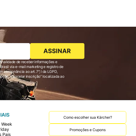
ASSINAR
finalidade de receber informações e
 consonância ao art. 7°, I da LGPD,
IAIS
Como escolher sua Kärcher?
r Week
riday
Promoções e Cupons
 Pais