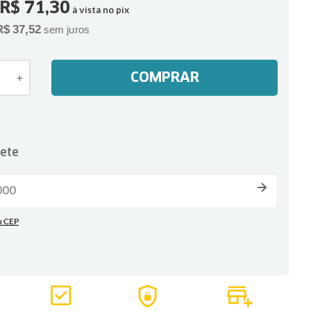
R$
71
,
30
à vista no pix
R$
37
,
52
sem juros
COMPRAR
＋