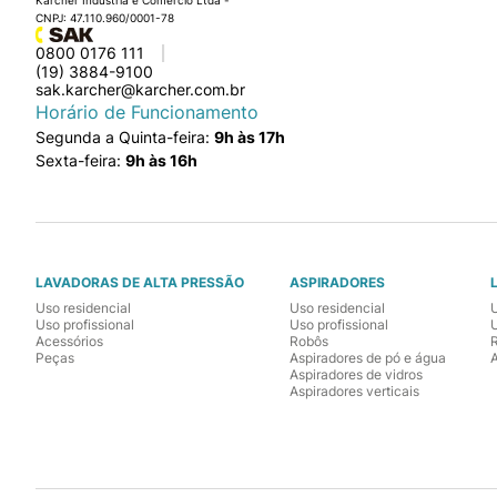
Kärcher Indústria e Comércio Ltda -
CNPJ: 47.110.960/0001-78
0800 0176 111
(19) 3884-9100
sak.karcher@karcher.com.br
Horário de Funcionamento
Segunda a Quinta-feira:
9h às 17h
Sexta-feira:
9h às 16h
LAVADORAS DE ALTA PRESSÃO
ASPIRADORES
Uso residencial
Uso residencial
Uso profissional
Uso profissional
U
Acessórios
Robôs
Peças
Aspiradores de pó e água
Aspiradores de vidros
Aspiradores verticais