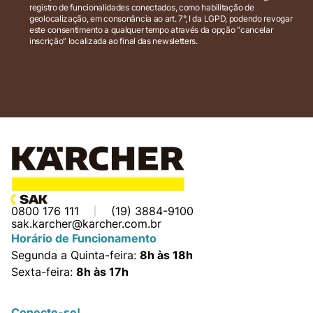
registro de funcionalidades conectados, como habilitação de
geolocalização, em consonância ao art. 7°, I da LGPD, podendo revogar
este consentimento a qualquer tempo através da opção “cancelar
inscrição” localizada ao final das newsletters.
0800 176 111
(19) 3884-9100
sak.karcher@karcher.com.br
Horário de Funcionamento
Segunda a Quinta-feira:
8h às 18h
Sexta-feira:
8h às 17h
Conecte-se!