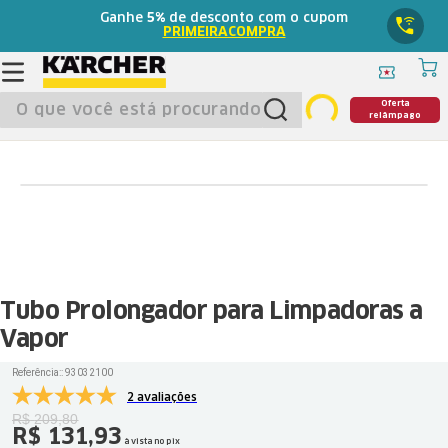
Ganhe
5%
de desconto com o cupom
PRIMEIRACOMPRA
O que você está procurando?
Oferta
relâmpago
Tubo Prolongador para Limpadoras a
Vapor
Referência:
:
93032100
2 avaliações
R$
209
,
80
R$
131
,
93
à vista no pix