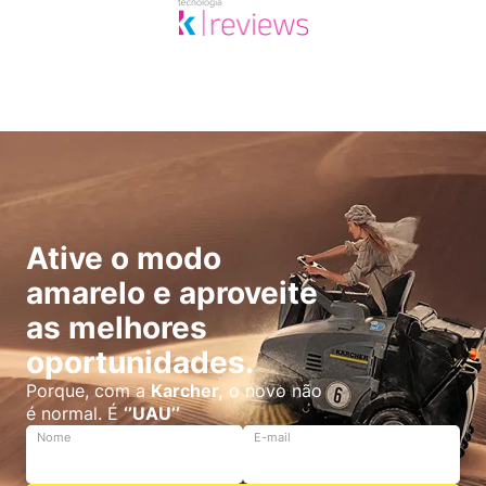
Ative o modo
amarelo e aproveite
as melhores
oportunidades.
Porque, com a
Karcher,
o novo não
é normal. É
‘’UAU’’
Nome
E-mail