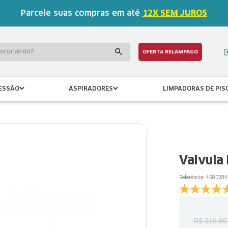
Parcele suas compras em até
12X SEM JUROS
procurando?
OFERTA RELÂMPAGO
ESSÃO
ASPIRADORES
LIMPADORAS DE PIS
Valvula
Referência:
:
4580284
R$
219
,
80