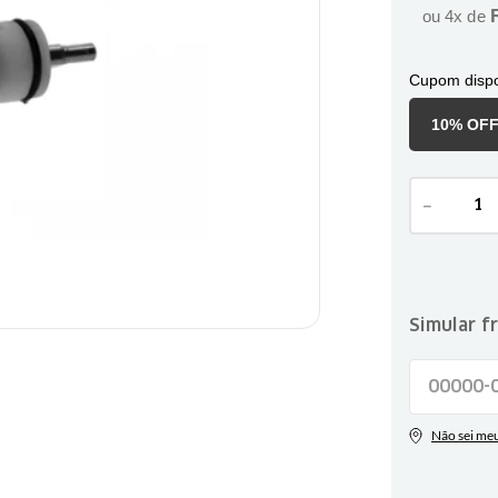
ou
4
x de
Cupom dispo
10% OF
－