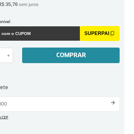
R$
35
,
76
sem juros
nível
SUPERPAI
F com o CUPOM
COMPRAR
＋