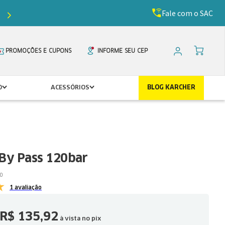
Fale com o SAC
Ganhe
5%
de desconto com o cupom
PRIMEIR
PROMOÇÕES E CUPONS
INFORME SEU CEP
O
ACESSÓRIOS
BLOG KARCHER
 By Pass 120bar
0
1 avaliação
R$
135
,
92
à vista no pix