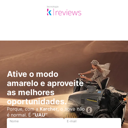
Ative o modo
amarelo e aproveite
as melhores
oportunidades.
Porque, com a
Karcher,
o novo não
é normal. É
‘’UAU’’
Nome
E-mail