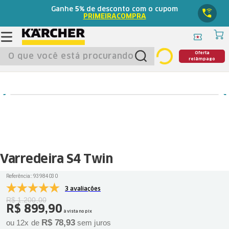
Ganhe
5%
de desconto com o cupom
PRIMEIRACOMPRA
O que você está procurando?
Oferta
relâmpago
Varredeira S4 Twin
Referência:
:
93984030
3 avaliações
R$
1
.
200
,
00
R$
899
,
90
à vista no pix
R$
78
,
93
ou
12
x de
sem juros