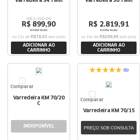
Varredeira S4 Twin
Varredeira S6 Twin
R$
1
.
200
,
00
R$
899
,
90
R$
2
.
819
,
91
à vista no pix
à vista no pix
R$
78
,
93
R$
299
,
99
ou
12
x de
sem juros
ou
10
x de
sem juros
ADICIONAR AO
ADICIONAR AO
CARRINHO
CARRINHO
(1)
Comparar
Varredeira KM 70/20
Comparar
C
Varredeira KM 70/15
INDISPONÍVEL
PREÇO SOB CONSULTA