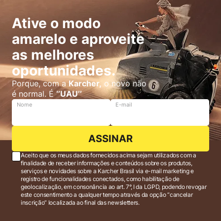
Ative o modo
amarelo e aproveite
as melhores
oportunidades.
Porque, com a
Karcher,
o novo não
é normal. É
‘’UAU’’
Nome
E-mail
ASSINAR
Aceito que os meus dados fornecidos acima sejam utilizados com a
finalidade de receber informações e conteúdos sobre os produtos,
serviços e novidades sobre a Karcher Brasil via e-mail marketing e
registro de funcionalidades conectados, como habilitação de
geolocalização, em consonância ao art. 7°, I da LGPD, podendo revogar
este consentimento a qualquer tempo através da opção “cancelar
inscrição” localizada ao final das newsletters.