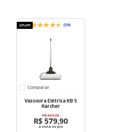
(39)
24%
OFF
Comparar
Vassoura Elétrica KB 5
Karcher
R$
800
,
00
R$
579
,
90
à vista no pix