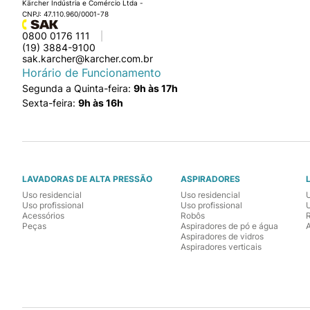
Kärcher Indústria e Comércio Ltda -
CNPJ: 47.110.960/0001-78
0800 0176 111
(19) 3884-9100
sak.karcher@karcher.com.br
Horário de Funcionamento
Segunda a Quinta-feira:
9h às 17h
Sexta-feira:
9h às 16h
LAVADORAS DE ALTA PRESSÃO
ASPIRADORES
Uso residencial
Uso residencial
Uso profissional
Uso profissional
U
Acessórios
Robôs
Peças
Aspiradores de pó e água
Aspiradores de vidros
Aspiradores verticais