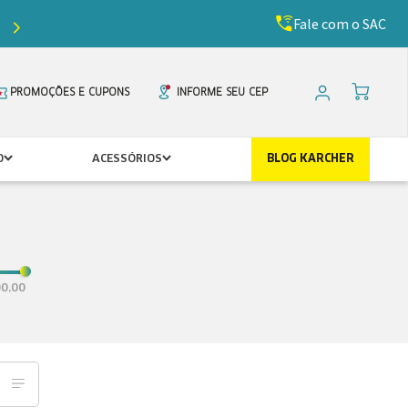
Fale com o SAC
Ganhe
5%
de desconto com o cupom
PRIMEIR
PROMOÇÕES E CUPONS
INFORME SEU CEP
O
ACESSÓRIOS
BLOG KARCHER
0,00