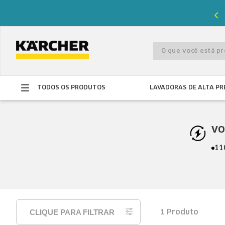
%
de desconto com o cupom
PRIMEIRACOMPRA
O que você está 
TODOS OS PRODUTOS
LAVADORAS DE ALTA PR
VO
11
CLIQUE PARA FILTRAR
1
Produto