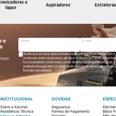
gienizadoras a
Aspiradores
Extratoras
Vapor
o e
Nome
E-mail
s
Aceito que os meus dados fornecidos acima sejam utilizados com a 
novo
conteúdos sobre os produtos, serviços e novidades sobre a Karcher Brasil via e-mail marketing e registro de
funcionalidades conectados, como habilitação de geolocalização, em
podendo revogar este consentimento a qualquer tempo através da opção “cancelar inscrição” localizada ao
final das newsletters.
INSTITUCIONAL
DÚVIDAS
ESPEC
Sobre a Karcher
Segurança
Kärche
Assistência Técnica
Formas de Pagamento
Black F
Garantia
Mês dos