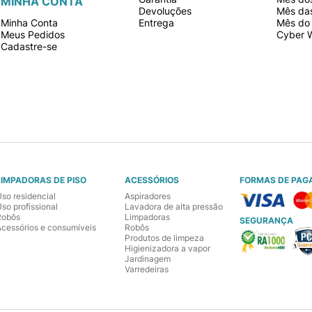
MINHA CONTA
Devoluções
Mês da
Minha Conta
Entrega
Mês do 
Meus Pedidos
Cyber 
Cadastre-se
LIMPADORAS DE PISO
ACESSÓRIOS
FORMAS DE PAG
Uso residencial
Aspiradores
so profissional
Lavadora de alta pressão
Robôs
Limpadoras
SEGURANÇA
Acessórios e consumíveis
Robôs
Produtos de limpeza
Higienizadora a vapor
Jardinagem
Varredeiras