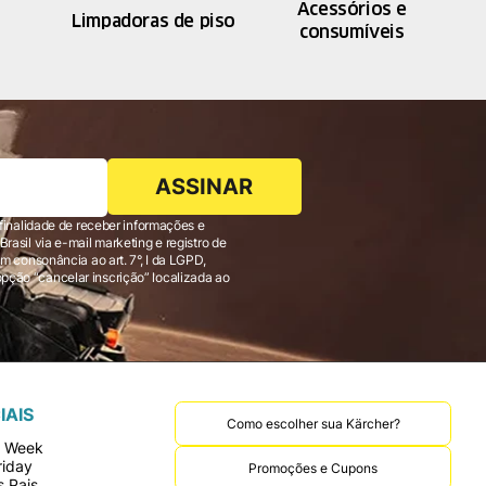
Acessórios e
Limpadoras de piso
consumíveis
ASSINAR
finalidade de receber informações e
 consonância ao art. 7°, I da LGPD,
IAIS
Como escolher sua Kärcher?
r Week
riday
Promoções e Cupons
 Pais