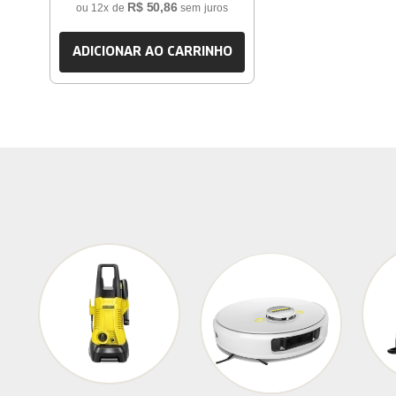
R$
50
,
86
ou
12
x de
sem juros
ADICIONAR AO CARRINHO