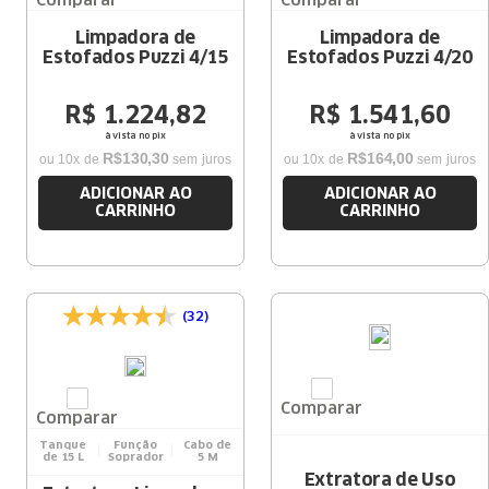
Comparar
Comparar
Limpadora de
Limpadora de
Estofados Puzzi 4/15
Estofados Puzzi 4/20
R$
1
.
224
,
82
R$
1
.
541
,
60
à vista no pix
à vista no pix
R$
130
,
30
R$
164
,
00
ou
10
x de
sem juros
ou
10
x de
sem juros
ADICIONAR AO
ADICIONAR AO
CARRINHO
CARRINHO
(32)
Comparar
Comparar
Tanque
Função
Cabo de
de 15 L
Soprador
5 M
Extratora de Uso