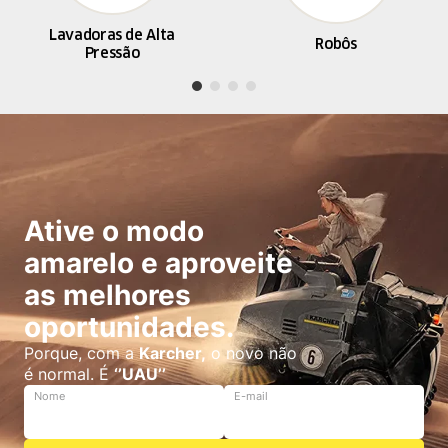
Lavadoras de Alta
Robôs
Pressão
Ative o modo
amarelo e aproveite
as melhores
oportunidades.
Porque, com a
Karcher,
o novo não
é normal. É
‘’UAU’’
Nome
E-mail