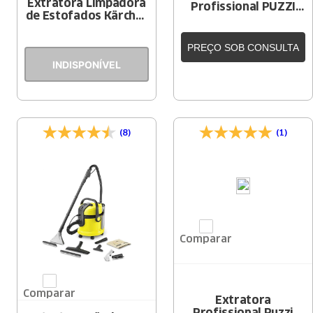
Extratora Limpadora
Profissional PUZZI
de Estofados Kärcher
10/2
SE 4 Black
PREÇO SOB CONSULTA
INDISPONÍVEL
(8)
(1)
Comparar
Comparar
Extratora
Profissional Puzzi