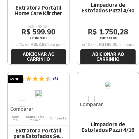
Limpadora de
Extratora Portátil
Estofados Puzzi 4/30
Home Care Kärcher
R$
799
,
90
R$
599
,
90
R$
1
.
750
,
28
à vista no pix
à vista no pix
R$
52
,
62
R$
186
,
20
ou
12
x de
sem juros
ou
10
x de
sem juros
ADICIONAR AO
ADICIONAR AO
CARRINHO
CARRINHO
(3)
6%
OFF
Comparar
Comparar
Sem
Mangueira
Compacta
fio
2 em 1
Limpadora de
Estofados Puzzi 4/16
Extratora Portátil
para Estofados Sem